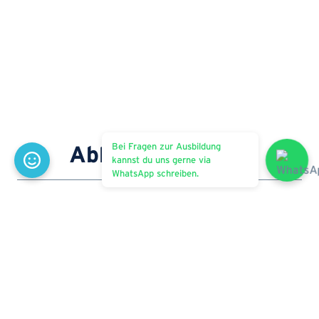
Bei Fragen zur Ausbildung
Ablauf der Lehre
kannst du uns gerne via
WhatsApp schreiben.
Informatiker/in EFZ
ICT-Fachmann/frau EFZ
Mediamatiker/in EFZ